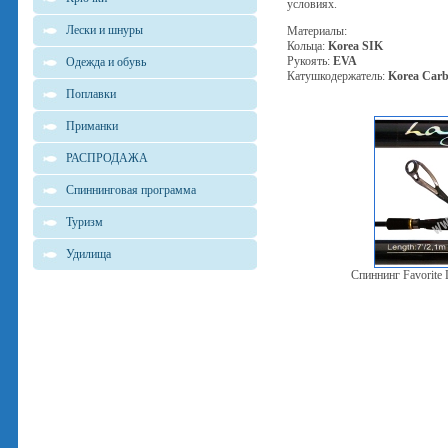
условиях.
Лески и шнуры
Материалы:
Кольца:
Korea SIK
Рукоять:
EVA
Одежда и обувь
Катушкодержатель:
Korea Car
Поплавки
Приманки
РАСПРОДАЖА
Спиннинговая программа
Туризм
Удилища
Спиннинг Favorite