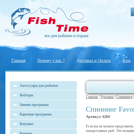
Главная
Почему у нас ?
Доставка и Оплата
Блог
Аксессуары для рыбалки
Воблеры
Главная
|
Удилища
|
Спиннинги
Зимняя программа
Спиннинг Favor
Карповая программа
Артикул: 6264
Катушки
Если вы не можете представить
изворотливых рыб. Это мощное
Крючки