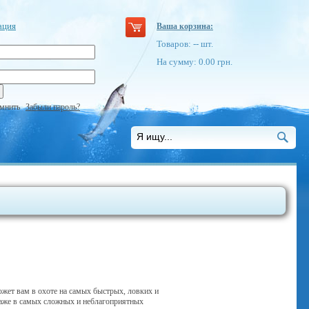
ация
Ваша корзина:
Товаров:
--
шт.
На сумму:
0.00
грн.
мнить
Забыли пароль?
ожет вам в охоте на самых быстрых, ловких и
даже в самых сложных и неблагоприятных