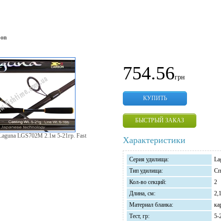
bon
754.56
грн
КУПИТЬ
БЫСТРЫЙ ЗАКАЗ
 Laguna LGS702М 2.1м 5-21гр. Fast
Характеристики
Серия удилища:
La
Тип удилища:
Сп
Кол-во секций:
2
Длина, см:
2,
Материал бланка:
ка
Тест, гр:
5-