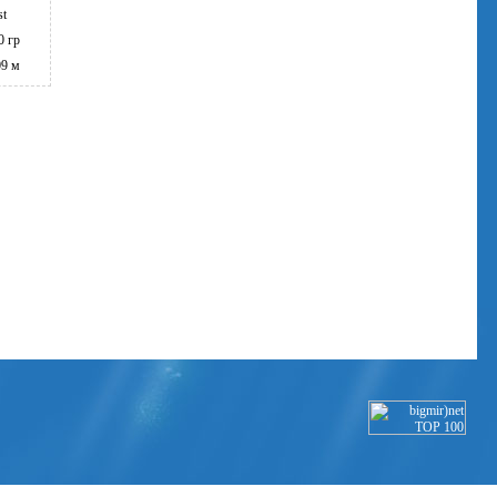
st
0 гр
09 м