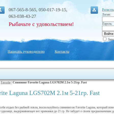
067-565-8-565, 050-017-19-15,
Регистр
Логин:
063-038-43-27
Рыбачьте с удовольствием!
Пароль:
Запо
Написать руководителю
Контакты
|
Favorite
|
Спиннинг Favorite Laguna LGS702М 2.1м 5-21гр. Fast
ite Laguna LGS702М 2.1м 5-21гр. Fast
 себе отдых без рыбной ловли, воспользуйтесь спиннингом Favorite Laguna, который пом
 удилище, выдерживающее вес приманки до 21 гр. Не забудет о своем предназначении 