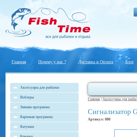
Главная
Почему у нас ?
Доставка и Оплата
Блог
Аксессуары для рыбалки
Воблеры
Главная
|
Аксессуары для рыба
Зимняя программа
Сигнализатор G
Карповая программа
Артикул: 880
Катушки
Крючки