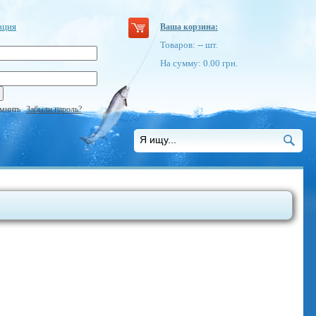
ация
Ваша корзина:
Товаров:
--
шт.
На сумму:
0.00
грн.
мнить
Забыли пароль?