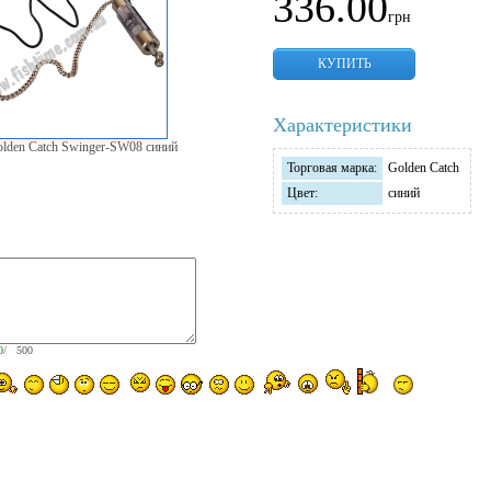
336.00
грн
КУПИТЬ
Характеристики
lden Catch Swinger-SW08 синий
Торговая марка:
Golden Catch
Цвет:
синий
0
/ 500