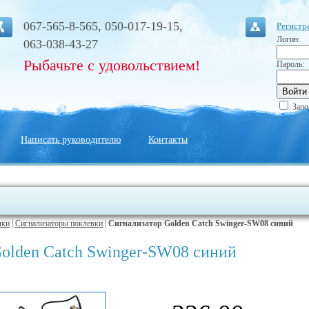
067-565-8-565, 050-017-19-15,
Регистр
Логин:
063-038-43-27
Рыбачьте с удовольствием!
Пароль:
Запо
Написать руководителю
Контакты
лки
|
Сигнализаторы поклевки
|
Сигнализатор Golden Catch Swinger-SW08 синий
olden Catch Swinger-SW08 синий