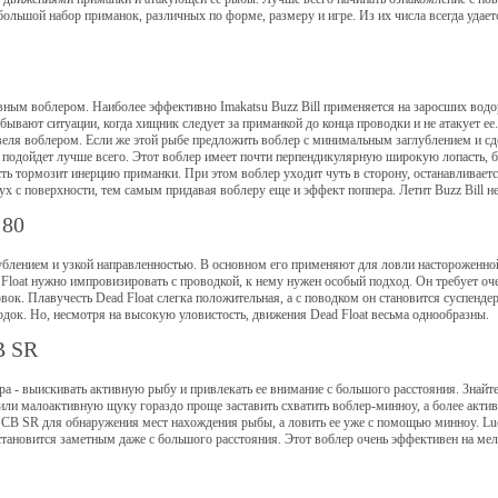
большой набор приманок, различных по форме, размеру и игре. Из их числа всегда удает
ным воблером. Наиболее эффективно Imakatsu Buzz Bill применяется на заросших водо
я бывают ситуации, когда хищник следует за приманкой до конца проводки и не атакует
еля воблером. Если же этой рыбе предложить воблер с минимальным заглублением и сде
чае подойдет лучше всего. Этот воблер имеет почти перпендикулярную широкую лопасть,
ть тормозит инерцию приманки. При этом воблер уходит чуть в сторону, останавливается 
х с поверхности, тем самым придавая воблеру еще и эффект поппера. Летит Buzz Bill н
 80
ублением и узкой направленностью. В основном его применяют для ловли настороженно
Float нужно импровизировать с проводкой, к нему нужен особый подход. Он требует о
ок. Плавучесть Dead Float слегка положительная, а с поводком он становится суспенде
док. Но, несмотря на высокую уловистость, движения Dead Float весьма однообразны.
B SR
ра - выискивать активную рыбу и привлекать ее внимание с большого расстояния. Знайте
ли малоактивную щуку гораздо проще заставить схватить воблер-минноу, а более актив
at CB SR для обнаружения мест нахождения рыбы, а ловить ее уже с помощью минноу. Luc
становится заметным даже с большого расстояния. Этот воблер очень эффективен на мел