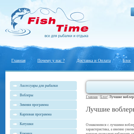
Главная
Почему у нас ?
Доставка и Оплата
Блог
Аксессуары для рыбалки
Воблеры
Главная
|
Блог
|
Лучшие воблер
Зимняя программа
Лучшие воблер
Карповая программа
Катушки
Ознакомимся с лучшими воблера
характеристика, а именно умен
Крючки
которая позволяет наблюдать з