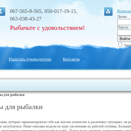
067-565-8-565, 050-017-19-15,
Регистр
Логин:
063-038-43-27
Рыбачьте с удовольствием!
Пароль:
Запо
Написать руководителю
Контакты
ы для рыбалки
ы для рыбалки
ми, которые зарекомендовали себя как высоко уловистые в различных ситуациях, на 
ие заглубляться. Ниже описаны модели по мере увеличения их рабочей глубины. Большин
а движениями приманки и атакующей ее рыбы. Лучше всего начинать ознакомление с нов