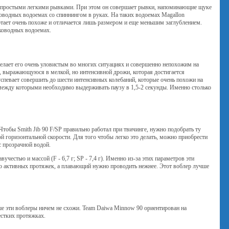
го простыми легкими рывками. При этом он совершает рывки, напоминающие щуке
оводных водоемах со спиннингом в руках. На таких водоемах Magallon
тает очень похоже и отличается лишь размером и еще меньшим заглублением.
лководных водоемах.
елает его очень уловистым во многих ситуациях и совершенно непохожим на
, выражающуюся в мелкой, но интенсивной дрожи, которая достигается
успевает совершить до шести интенсивных колебаний, которые очень похожи на
между которыми необходимо выдерживать паузу в 1,5-2 секунды. Именно столько
Чтобы Smith Jib 90 F/SP правильно работал при твичинге, нужно подобрать ту
й горизонтальной скорости. Для того чтобы легко это делать, можно приобрести
с прозрачной водой.
честью и массой (F - 6,7 г; SP - 7,4 г). Именно из-за этих параметров эти
но активных протяжек, а плавающий нужно проводить нежнее. Этот воблер лучше
льше эти воблеры ничем не схожи. Team Daiwa Minnow 90 ориентирован на
естких протяжках.