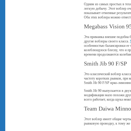
Одним из самых простых в техн
легкую добычу. Этот воблер оч
показывает отменные результат
Оба этих воблера можно отнест
Megabass Vision 9
Эта приманка внешне подобна б
другие воблеры своего класса.
особенностью балансировки ее 
колеблющуюся блесну, что и пр
времени продолжаются колебан
Smith Jib 90 F/SP
Это классический воблер класса
частоту коротких рывков, при 
Smith Jib 90 F/SP ярко-лимонно
Smith Jib 90 выпускается в дву
модификации мало похожи друг 
всего работает, когда щука неак
Team Daiwa Minno
Этот воблер имеет общие черты 
рывковую проводку, к тому же 