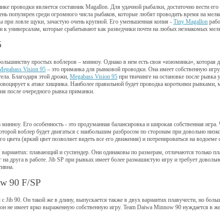
ике проводки является составник Magallon. Для удачной рыбалки, достаточно вести е
ень популярен среди огромного числа рыбаков, которые любят проводить время на мелк
ы при ловле щуки, зачастую очень крупной. Его уменьшенная копия -
Tiny Magallon
рабо
и к универсалам, которые срабатывают как разведчики почти на любых незнакомых ме
5
ольшинству простых воблеров – минноу. Однако в нем есть своя «изюминка», которая д
Megabass Vision 95
– это приманка для рывковой проводки. Она имеет собственную игру
тела. Благодаря этой дрожи,
Megabass Vision 95
при твичинге на остановке после рывка 
овоцирует к атаке хищника. Наиболее правильной будет проводка короткими рывками, 
ия после очередного рывка приманки.
 минноу. Его особенность - это продуманная балансировка и широкая собственная игра. 
которой воблер будет двигаться с наибольшим разбросом по сторонам при довольно низко
го цвета (яркий цвет позволяет видеть все его движения) и потренироваться на водоеме 
х вариантах: плавающий и суспендер. Они одинаковы по размерам, отличаются только плаву
на друга в работе. Jib SP при рывках имеет более размашистую игру и требует доволь
тивна.
w 90 F/SP
с Jib 90. Он такой же в длину, выпускается также в двух вариантах плавучести, но бо
он не имеет ярко выраженную собственную игру. Team Daiwa Minnow 90 нуждается в ж