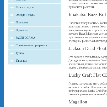
В таких условиях важно иметь 
приходится рыбачить.
Лески и шнуры
Imakatsu Buzz Bill
Одежда и обувь
Поплавки
Является поверхностным состав
ловить на поппер и уокер. Хот
Приманки
выдерживая паузы и просто шев
интерес. Buzz Bill в этом слу
при твичинге после рывка лопас
РАСПРОДАЖА
очередном рывке захватит возду
Спиннинговая программа
Jackson Dead Float
Туризм
Это воблер с очень малым загл
Для удачного применения Dead 
Удилища
количеством длительных останов
нужен максимально легкий пово
Lucky Craft Flat C
Главное назначение этого вобле
активности рыбы. Неактивную и
воблеры класса Lucky Craft Fl
твичинге размах его движений 
Magallon