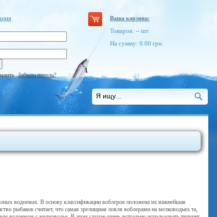
ация
Ваша корзина:
Товаров:
--
шт.
На сумму:
0.00
грн.
мнить
Забыли пароль?
разных водоемах. В основу классификации воблеров положена их важнейшая
ство рыбаков считает, что самая зрелищная ловля воблерами на мелководьях та,
ым водоемом с мелководья. В этом случае очень актуально использовать твичинг.