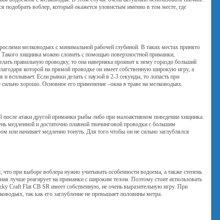
ся подобрать воблер, который окажется уловистым именно в том месте, где
рослями мелководьях с минимальной рабочей глубиной. В таких местах принято
 ее. Такого хищника можно словить с помощью поверхностной приманки,
лать правильную проводку, то она наверняка проявит к нему гораздо больший
 благодаря которой на прямой проводке он имеет собственную широкую игру, а
и всплывает. Если рывки делать с паузой в 2-3 секунды, то лопасть при
е сильно хорошо. Основное его применение –окна в траве на мелководьях.
й после атаки другой приманки рыбы либо при малоактивном поведении хищника.
чень медленной и достаточно плавной твичинговой проводки с большим
ром или начинает медленно тонуть. Для того чтобы он не сильно заглублялся
, что при выборе воблера нужно учитывать особенности водоема, а также степень
ная лучше реагирует на приманки с широким телом. Поэтому стоит использовать
ky Craft Flat CB SR имеет собственную, не очень выразительную игру. При
ководьях, так как его заглубление не превышает половины метра.