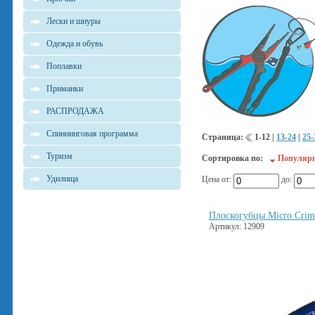
Лески и шнуры
Одежда и обувь
Поплавки
Приманки
РАСПРОДАЖА
Спиннинговая программа
Страница:
1-12
|
13-24
|
25-
Туризм
Сортировка по:
Популяр
Удилища
Цена от:
до:
Плоскогубцы Micro Cri
Артикул: 12909