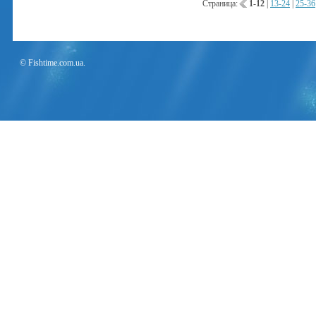
Страница:
1-12
|
13-24
|
25-36
© Fishtime.com.ua.