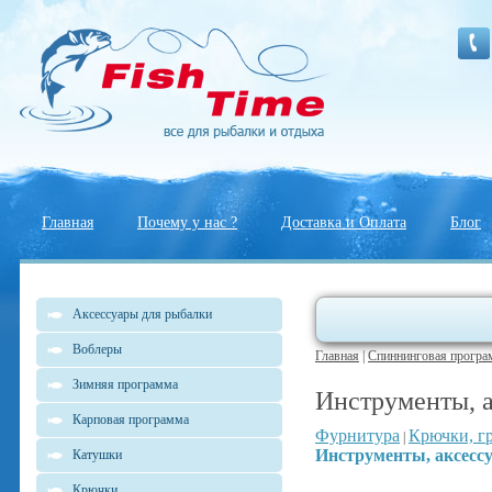
Главная
Почему у нас ?
Доставка и Оплата
Блог
Аксессуары для рыбалки
Воблеры
Главная
|
Спиннинговая програ
Зимняя программа
Инструменты, 
Карповая программа
Фурнитура
Крючки, г
|
Инструменты, аксесс
Катушки
Крючки