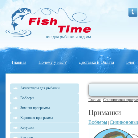
Главная
Почему у нас ?
Доставка и Оплата
Блог
Аксессуары для рыбалки
Воблеры
Главная
|
Спиннинговая програ
Зимняя программа
Приманки
Карповая программа
Воблеры
Силиконовы
|
Катушки
Крючки