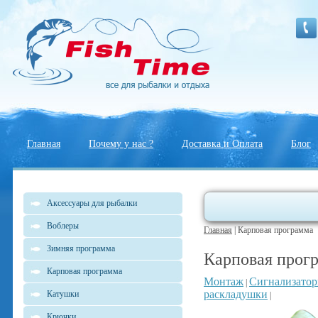
Главная
Почему у нас ?
Доставка и Оплата
Блог
Аксессуары для рыбалки
Воблеры
Главная
| Карповая программа
Зимняя программа
Карповая прог
Карповая программа
Монтаж
Сигнализато
|
раскладушки
Катушки
|
Крючки