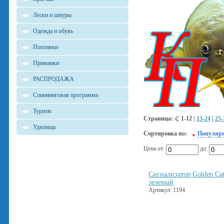
Лески и шнуры
Одежда и обувь
Поплавки
Приманки
РАСПРОДАЖА
Спиннинговая программа
Туризм
Страница:
1-12
|
13-24
|
25-
Удилища
Сортировка по:
Популяр
Цена от:
до:
Сигнализатор Golden Ca
зеленый
Артикул: 1194