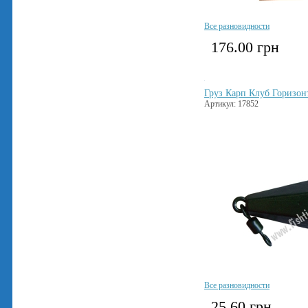
Все разновидности
176.00
грн
Груз Карп Клуб Горизонт
Артикул: 17852
Все разновидности
25.60
грн