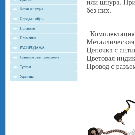
или шнура. При
без них.
Лески и шнуры
Одежда и обувь
Поплавки
Комплектация
Приманки
Металлическая
РАСПРОДАЖА
Цепочка с ант
Цветовая индик
Спиннинговая программа
Провод с разъе
Туризм
Удилища