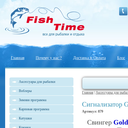
Главная
Почему у нас ?
Доставка и Оплата
Блог
Аксессуары для рыбалки
Воблеры
Главная
|
Аксессуары для рыба
Зимняя программа
Сигнализатор G
Карповая программа
Артикул: 879
Катушки
Свингер
Gold
Крючки