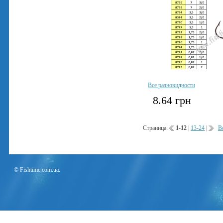
Все разновидности
8.64
грн
Страница:
1-12
|
13-24
|
В
© Fishtime.com.ua.