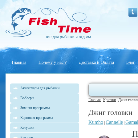
Главная
Почему у нас ?
Доставка и Оплата
Блог
Аксессуары для рыбалки
Воблеры
Главная
|
Крючки
|
Джиг голов
Зимняя программа
Джиг головки
Карповая программа
Kumho
Cannelle
Gamak
|
|
Катушки
П
Крючки