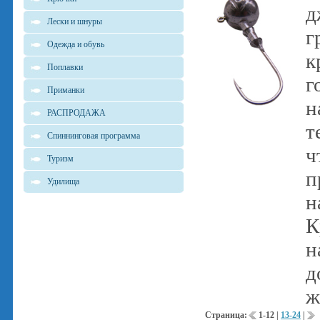
д
Лески и шнуры
г
Одежда и обувь
к
Поплавки
г
Приманки
н
РАСПРОДАЖА
т
Спиннинговая программа
ч
Туризм
п
Удилища
н
К
н
д
ж
Страница:
1-12
|
13-24
|