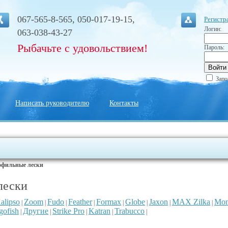
067-565-8-565, 050-017-19-15,
Регистр
Логин:
063-038-43-27
Рыбачьте с удовольствием!
Пароль:
Запо
Написать руководителю
Контакты
фильные лески
лески
alipso
Zoom
Fudo
Feather
Formax
Globe
Jaxon
MAX Zilka
Mo
|
|
|
|
|
|
|
|
gofish
Другие
Strike Pro
Katran
Trabucco
|
|
|
|
|