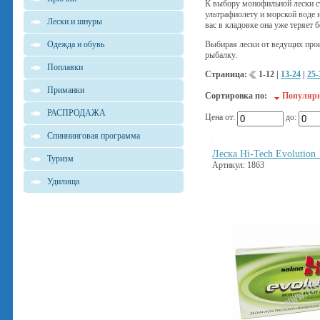
К выбору монофильной лески сто
ультрафиолету и морской воде и 
Лески и шнуры
вас в кладовке она уже теряет б
Одежда и обувь
Выбирая лески от ведущих прои
рыбалку.
Поплавки
Страница:
1-12
|
13-24
|
25-
Приманки
Сортировка по:
Популяр
РАСПРОДАЖА
Цена от:
до:
Спиннинговая программа
Леска Hi-Tech Evolution
Туризм
Артикул: 1863
Удилища