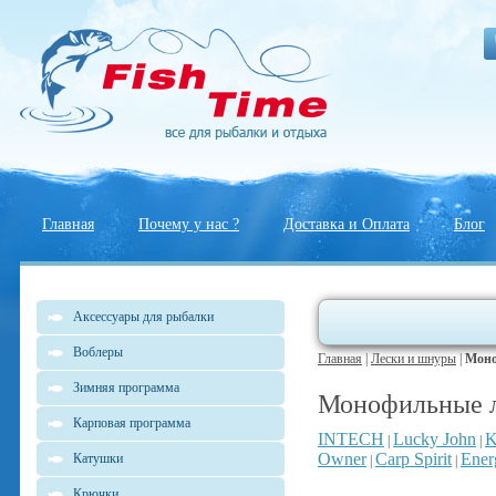
Главная
Почему у нас ?
Доставка и Оплата
Блог
Аксессуары для рыбалки
Воблеры
Главная
|
Лески и шнуры
|
Моно
Зимняя программа
Монофильные 
Карповая программа
INTECH
Lucky John
K
|
|
Owner
Carp Spirit
Ener
Катушки
|
|
Крючки