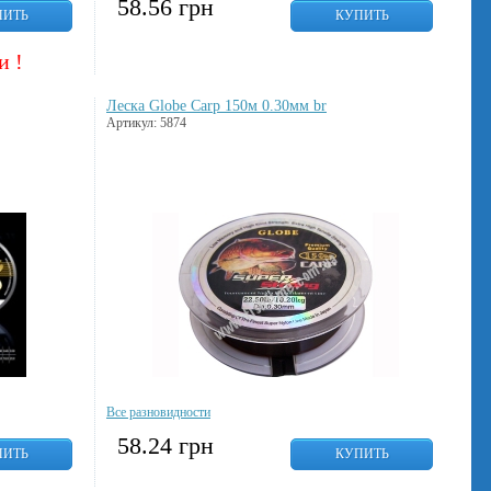
58.56
грн
ПИТЬ
КУПИТЬ
и !
Леска Globe Carp 150м 0.30мм br
Артикул: 5874
Все разновидности
58.24
грн
ПИТЬ
КУПИТЬ