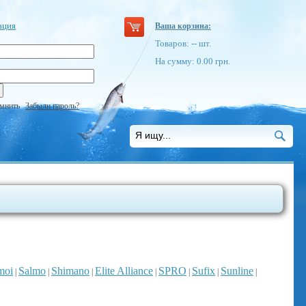
ация
Ваша корзина:
Товаров:
--
шт.
На сумму:
0.00
грн.
мнить
Забыли пароль?
moi
Salmo
Shimano
Elite Alliance
SPRO
Sufix
Sunline
|
|
|
|
|
|
|