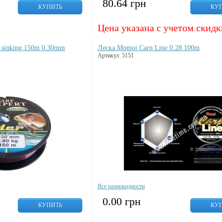
80.64
грн
КУПИТЬ
КУ
Цена указана с учетом скидк
r sinking 150m 0.30mm
Леска Momoi Carp Line 0.28 100m
Артикул: 5151
Все разновидности
0.00
грн
КУПИТЬ
КУ