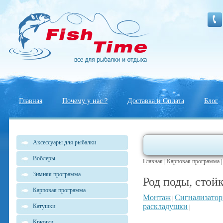
Главная
Почему у нас ?
Доставка и Оплата
Блог
Аксессуары для рыбалки
Воблеры
Главная
|
Карповая программа
Зимняя программа
Род поды, стой
Карповая программа
Монтаж
Сигнализато
|
раскладушки
Катушки
|
Крючки