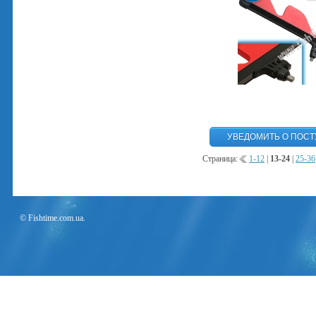
Страница:
1-12
|
13-24
|
25-36
© Fishtime.com.ua.