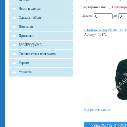
Сортировка по:
Популяр
Лески и шнуры
Цена от:
до:
Одежда и обувь
Поплавки
Шапка-маска NORFIN 3
Артикул: 19172
Приманки
РАСПРОДАЖА
Спиннинговая программа
Туризм
Удилища
Все разновидности