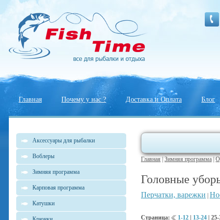
Главная
Почему у нас ?
Доставка и Оплата
Блог
Аксессуары для рыбалки
Воблеры
Главная
|
Зимняя программа
|
О
Зимняя программа
Головные убор
Карповая программа
Перчатки, варежки
Но
|
Катушки
Страница:
1-12
|
13-24
|
25-
Крючки