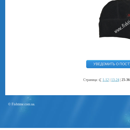
Страница:
1-12
|
13-24
|
25-36
© Fishtime.com.ua.