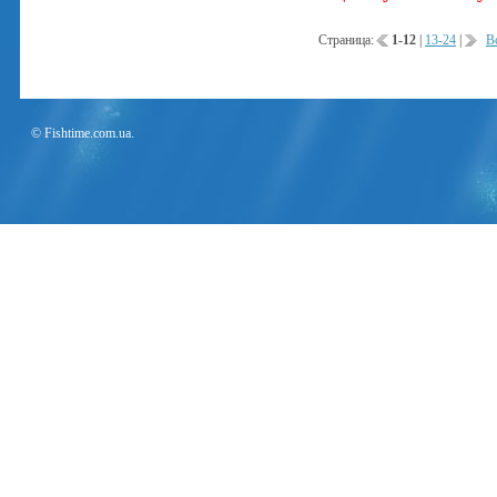
Страница:
1-12
|
13-24
|
В
© Fishtime.com.ua.