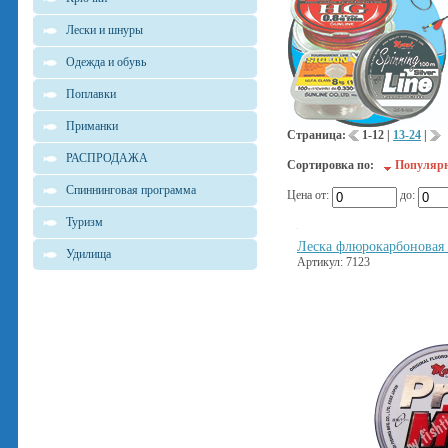
Лески и шнуры
Одежда и обувь
Поплавки
Приманки
Страница:
1-12
|
13-24
|
РАСПРОДАЖА
Сортировка по:
Популяр
Спиннинговая программа
Цена от:
до:
Туризм
Леска флюрокарбоновая
Удилища
Артикул: 7123