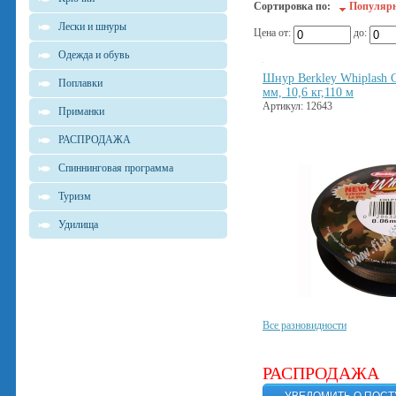
Сортировка по:
Популяр
Лески и шнуры
Цена от:
до:
Одежда и обувь
Шнур Berkley Whiplash
Поплавки
мм, 10,6 кг,110 м
Артикул: 12643
Приманки
РАСПРОДАЖА
Спиннинговая программа
Туризм
Удилища
Все разновидности
РАСПРОДАЖА