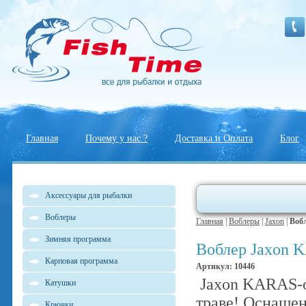
Главная
Почему у нас ?
Доставка и Оплата
Блог
Аксессуары для рыбалки
Воблеры
Главная
|
Воблеры
|
Jaxon
|
Воб
Зимняя программа
Воблер Jaxon 
Карповая программа
Артикул: 10446
Jaxon KARAS-об
Катушки
траве! Оснаще
Крючки