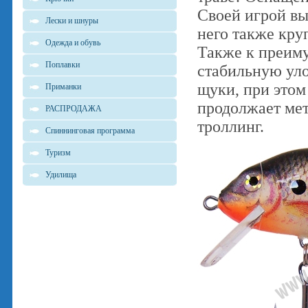
Своей игрой в
Лески и шнуры
него также кру
Одежда и обувь
Также к преиму
Поплавки
стабильную уло
щуки, при этом
Приманки
продолжает мет
РАСПРОДАЖА
троллинг.
Спиннинговая программа
Туризм
Удилища