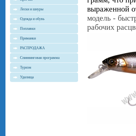
выраженной о
Лески и шнуры
модель - быс
Одежда и обувь
рабочих расц
Поплавки
Приманки
РАСПРОДАЖА
Спиннинговая программа
Туризм
Удилища