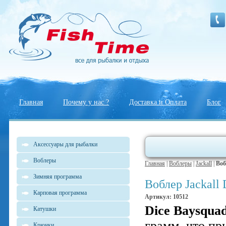
Главная
Почему у нас ?
Доставка и Оплата
Блог
Аксессуары для рыбалки
Воблеры
Главная
|
Воблеры
|
Jackall
|
Воб
Зимняя программа
Воблер Jackall 
Карповая программа
Артикул: 10512
Dice Baysqua
Катушки
грамм, что пр
Крючки