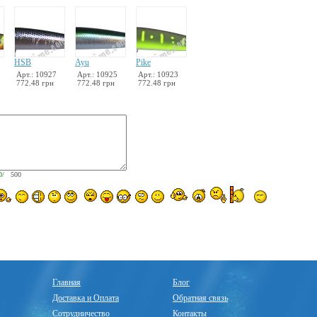
HSB
Ayu
Pike
Арт.: 10927
Арт.: 10925
Арт.: 10923
772.48 грн
772.48 грн
772.48 грн
0
/ 500
Главная
Блог
Доставка и Оплата
Обратная связь
Сотрудничество
Контакты