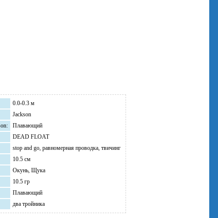
0.0-0.3 м
Jackson
on:
Плавающий
DEAD FLOAT
stop and go, равномерная проводка, твичинг
10.5 см
Окунь, Щука
10.5 гр
Плавающий
два тройника