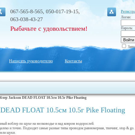
067-565-8-565, 050-017-19-15,
Регистр
Логин:
063-038-43-27
Рыбачьте с удовольствием!
Пароль:
Запо
Написать руководителю
Контакты
блер Jackson DEAD FLOAT 10.5см 10.5г Pike Floating
 DEAD FLOAT 10.5см 10.5г Pike Floating
ный воблер по щуке на мелководье и над ковром водорослей.
далеко и точно. Подходят самые разные типы проводок:равномерная, твичинг, stop & go.
овли щуки.