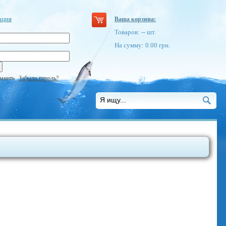
ация
Ваша корзина:
Товаров:
--
шт.
На сумму:
0.00
грн.
мнить
Забыли пароль?