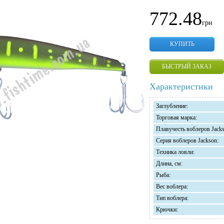
772.48
грн
КУПИТЬ
БЫСТРЫЙ ЗАКАЗ
Характеристики
Заглубление:
Торговая марка:
Плавучесть воблеров Jacks
Серия воблеров Jackson:
Техника ловли:
Длина, см:
Рыба:
Вес воблера:
Тип воблера:
Крючки: