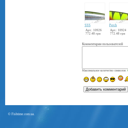
SSS
Perch
Арт.: 10926
Арт.: 10924
772.48 грн
772.48 грн
Комментарии пользователей
Максимальное количество символов:
© Fishtime.com.ua.