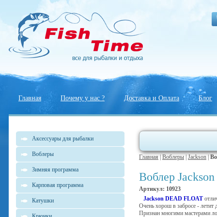
Главная
Почему у нас ?
Доставка и Оплата
Блог
Аксессуары для рыбалки
Воблеры
Главная
|
Воблеры
|
Jackson
|
Во
Зимняя программа
Воблер Jackson
Карповая программа
Артикул: 10923
Jackson DEAD FLOAT
отлич
Катушки
Очень хорош в забросе - летит 
Признан многими мастерами л
Крючки