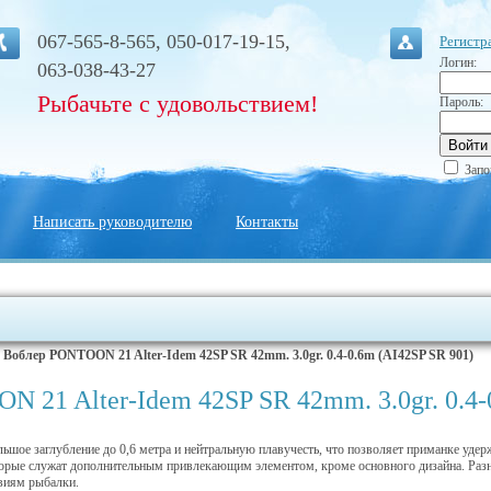
067-565-8-565, 050-017-19-15,
Регистр
Логин:
063-038-43-27
Рыбачьте с удовольствием!
Пароль:
Запо
Написать руководителю
Контакты
|
Воблер PONTOON 21 Alter-Idem 42SP SR 42mm. 3.0gr. 0.4-0.6m (AI42SP SR 901)
 21 Alter-Idem 42SP SR 42mm. 3.0gr. 0.4-
льшое заглубление до 0,6 метра и нейтральную плавучесть, что позволяет приманке уде
торые служат дополнительным привлекающим элементом, кроме основного дизайна. Разн
виям рыбалки.