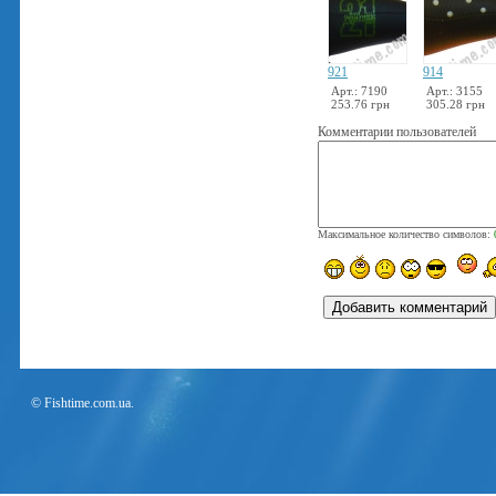
921
914
Арт.: 7190
Арт.: 3155
253.76 грн
305.28 грн
Комментарии пользователей
Максимальное количество символов:
© Fishtime.com.ua.