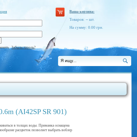
ация
Ваша корзина:
Товаров:
--
шт.
На сумму:
0.00
грн.
мнить
Забыли пароль?
0.6m (AI42SP SR 901)
рживаться в толщах воды. Приманка оснащена
ообразие расцветок позволяет выбрать воблер