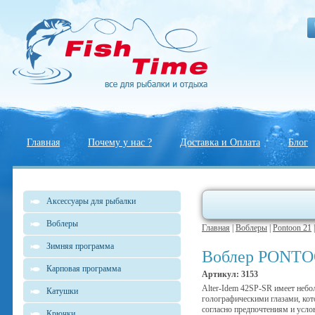
Главная
Почему у нас ?
Доставка и Оплата
Блог
Аксессуары для рыбалки
Воблеры
Главная
|
Воблеры
|
Pontoon 21
Зимняя программа
Воблер PONTOON
Карповая программа
Артикул: 3153
Alter-Idem 42SP-SR имеет небо
Катушки
голографическими глазами, ко
согласно предпочтениям и усло
Крючки