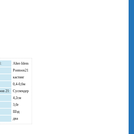
1:
Alter-Idem
Pontoon21
кастинг
0,4-0,6м
oon 21:
Суспендер
4,2см
3,0г
Шэд
два