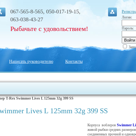
067-565-8-565, 050-017-19-15,
Регистр
Логин:
063-038-43-27
Рыбачьте с удовольствием!
Пароль:
Запо
Написать руководителю
Контакты
лер T-Rex Swimmer Lives L 125mm 32g 399 SS
wimmer Lives L 125mm 32g 399 SS
Корпуса воблеров
Swimmer Li
живой рыбки средних размеров 
соединенных прочной и одновре