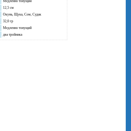
Медленно тонущий
12,5 см
Окунь, Щука, Сом, Судак
32,0 гр
Медленно тонущий
два тройника