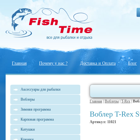
Главная
Почему у нас ?
Доставка и Оплата
Блог
Аксессуары для рыбалки
Воблеры
Главная
|
Воблеры
|
T-Rex
|
Воб
Зимняя программа
Воблер T-Rex S
Карповая программа
Артикул: 11021
Катушки
Крючки