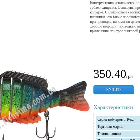
Конструктивно исключается во
зубами хищника. Оснащены пр
кольцом. Силиконовый хвостик
плавники, что также положител
при проводке, напоминая движ
хорошо подходит проводка с п
применения при троллинговой 
350.40
грн
КУПИТЬ
Характеристики
Серия воблеров T-Reх:
Торговая марка:
Техника ловли: