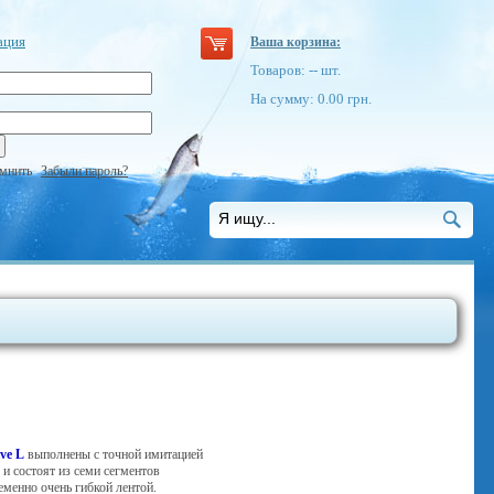
ация
Ваша корзина:
Товаров:
--
шт.
На сумму:
0.00
грн.
мнить
Забыли пароль?
ve L
выполнены с точной имитацией
и состоят из семи сегментов
менно очень гибкой лентой.