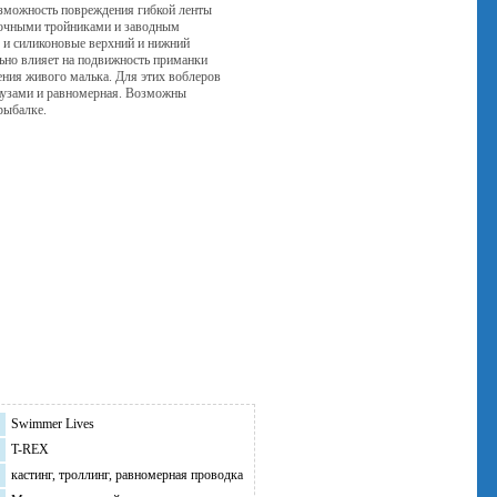
зможность повреждения гибкой ленты
очными тройниками и заводным
 и силиконовые верхний и нижний
ьно влияет на подвижность приманки
ения живого малька. Для этих воблеров
аузами и равномерная. Возможны
рыбалке.
Swimmer Lives
T-REX
кастинг, троллинг, равномерная проводка