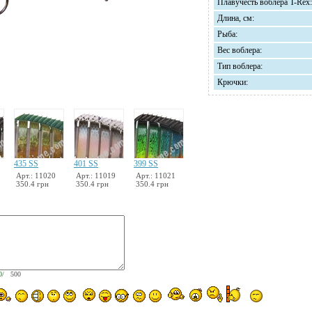
Плавучесть воблера T-Reх:
Длина, см:
Рыба:
Вес воблера:
Тип воблера:
Крючки:
435 SS
401 SS
399 SS
Арт.: 11020
Арт.: 11019
Арт.: 11021
350.4 грн
350.4 грн
350.4 грн
0
/ 500