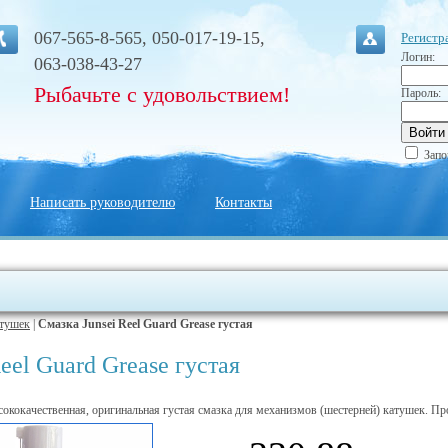
067-565-8-565, 050-017-19-15,
Регистр
Логин:
063-038-43-27
Рыбачьте с удовольствием!
Пароль:
Запо
Написать руководителю
Контакты
тушек
|
Смазка Junsei Reel Guard Grease густая
eel Guard Grease густая
ококачественная, оригинальная густая смазка для механизмов (шестерней) катушек. Пр