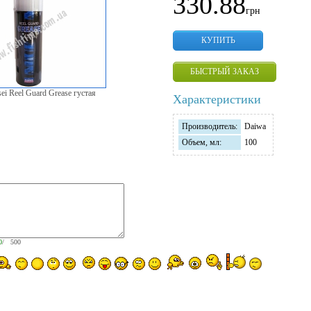
330.88
грн
КУПИТЬ
БЫСТРЫЙ ЗАКАЗ
ei Reel Guard Grease густая
Характеристики
Производитель:
Daiwa
Объем, мл:
100
0
/ 500