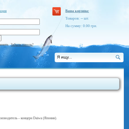
ация
Ваша корзина:
Товаров:
--
шт.
На сумму:
0.00
грн.
мнить
Забыли пароль?
оизводитель – концерн Daiwa (Япония).