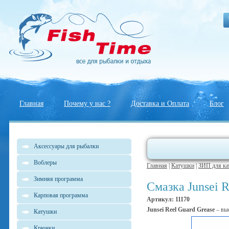
Главная
Почему у нас ?
Доставка и Оплата
Блог
Аксессуары для рыбалки
Воблеры
Главная
|
Катушки
|
ЗИП для ка
Зимняя программа
Смазка Junsei R
Карповая программа
Артикул: 11170
Junsei Reel Guard Grease
– выс
Катушки
Крючки