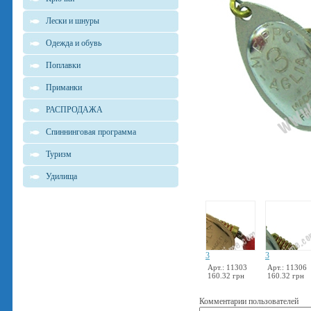
Лески и шнуры
Одежда и обувь
Поплавки
Приманки
РАСПРОДАЖА
Спиннинговая программа
Туризм
Удилища
3
3
Арт.: 11303
Арт.: 11306
160.32 грн
160.32 грн
Комментарии пользователей