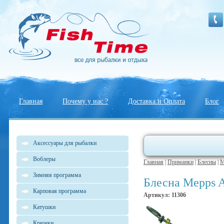
Главная
Почему у нас ?
Доставка и Оплата
Блог
Аксессуары для рыбалки
Воблеры
Главная
|
Приманки
|
Блесны
|
M
Зимняя программа
Блесна Mepps A
Карповая программа
Артикул: 11306
Катушки
Крючки