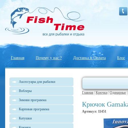
Главная
Почему у нас ?
Доставка и Оплата
Блог
Аксессуары для рыбалки
Воблеры
Главная
|
Крючки
|
Одинарные
Зимняя программа
Крючок Gamakat
Карповая программа
Артикул: 11451
Катушки
Крючки