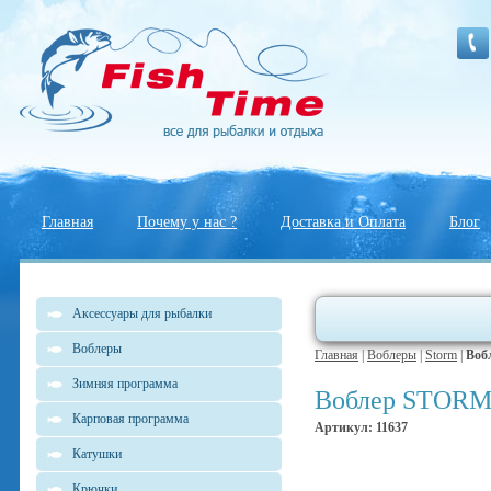
Главная
Почему у нас ?
Доставка и Оплата
Блог
Аксессуары для рыбалки
Воблеры
Главная
|
Воблеры
|
Storm
|
Воб
Зимняя программа
Воблер STORM
Карповая программа
Артикул: 11637
Катушки
Крючки