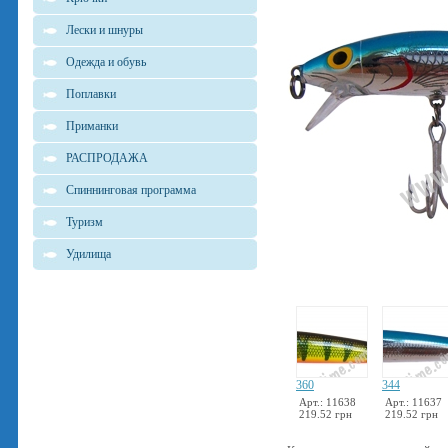
Лески и шнуры
Одежда и обувь
Поплавки
Приманки
РАСПРОДАЖА
Спиннинговая программа
Туризм
Удилища
360
344
Арт.: 11638
Арт.: 11637
219.52 грн
219.52 грн