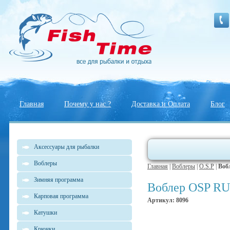
Главная
Почему у нас ?
Доставка и Оплата
Блог
Аксессуары для рыбалки
Воблеры
Главная
|
Воблеры
|
O.S.P
|
Воб
Зимняя программа
Воблер OSP RU
Карповая программа
Артикул: 8096
Катушки
Крючки