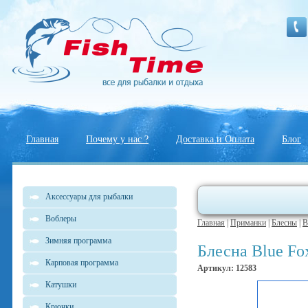
Главная
Почему у нас ?
Доставка и Оплата
Блог
Аксессуары для рыбалки
Воблеры
Главная
|
Приманки
|
Блесны
|
B
Зимняя программа
Блесна Blue F
Карповая программа
Артикул: 12583
Катушки
Крючки