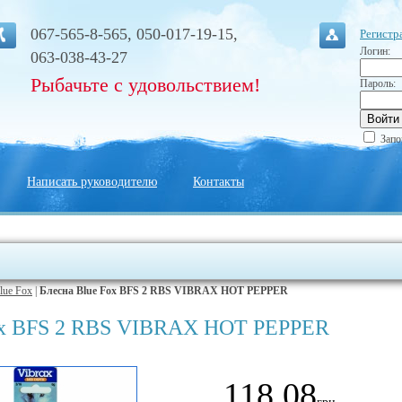
067-565-8-565, 050-017-19-15,
Регистр
Логин:
063-038-43-27
Рыбачьте с удовольствием!
Пароль:
Запо
Написать руководителю
Контакты
lue Fox
|
Блесна Blue Fox BFS 2 RBS VIBRAX HOT PEPPER
ox BFS 2 RBS VIBRAX HOT PEPPER
118.08