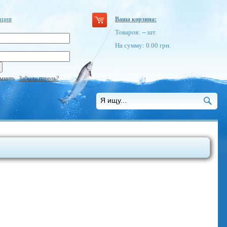
ация
Ваша корзина:
Товаров:
--
шт.
На сумму:
0.00
грн.
мнить
Забыли пароль?