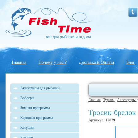
Главная
Почему у нас ?
Доставка и Оплата
Блог
Аксессуары для рыбалки
Воблеры
Главная
|
Туризм
|
Аксессуары 
Зимняя программа
Тросик-брелок 
Карповая программа
Артикул: 12879
Катушки
Крючки