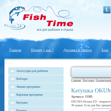
Главная
Почему у нас ?
Доставка и Оплата
Блог
Аксессуары для рыбалки
Воблеры
Главная
|
Катушки
|
Безинерцио
Зимняя программа
Катушка OKUM
Карповая программа
Артикул: 13305
OKUMA Hexana FD - неприхотли
Катушки
30 грамм. Если для Вас приорит
Крючки