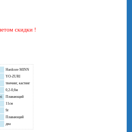
четом скидки !
Hardcore MINN
YO-ZURI
твичинг, кастинг
0,2-0,6м
i:
Плавающий
11см
9г
Плавающий
два