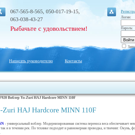
067-565-8-565, 050-017-19-15,
Регистр
Логин:
063-038-43-27
Рыбачьте с удовольствием!
Пароль:
Запо
Написать руководителю
Контакты
F920 Воблер Yo-Zuri HAJ Hardcore MINN 110F
-Zuri HAJ Hardcore MINN 110F
INN
- универсальный воблер. Модернизированная система переноса веса обеспечивает не
 так и в течении рек. По технике подходит и равномерная проводка, и твичинг. Окунь, фо
.