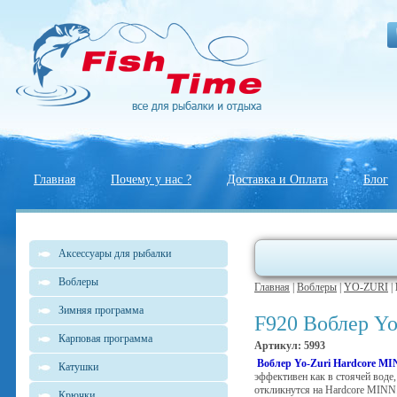
Главная
Почему у нас ?
Доставка и Оплата
Блог
Аксессуары для рыбалки
Воблеры
Главная
|
Воблеры
|
YO-ZURI
|
Зимняя программа
F920 Воблер Yo
Карповая программа
Артикул: 5993
Воблер Yo-Zuri Hardcore M
Катушки
эффективен как в стоячей воде,
откликнутся на Hardcore MINN
Крючки