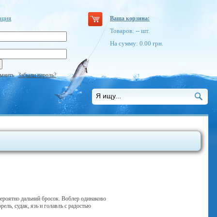
ация
Ваша корзина:
Товаров:
--
шт.
На сумму:
0.00
грн.
мнить
Забыли пароль?
вероятно дальний бросок. Воблер одинаково
рель, судак, язь и голавль с радостью