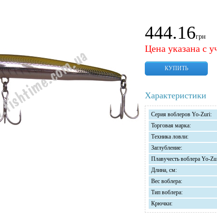
444.16
грн
Цена указана с у
КУПИТЬ
Характеристики
Серия воблеров Yo-Zuri:
Торговая марка:
Техника ловли:
Заглубление:
Плавучесть воблера Yo-Zur
Длина, см:
Вес воблера:
Тип воблера:
Крючки: