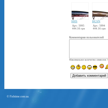
HHS
HGSN
Арт.: 5995
Арт.: 5994
444.16 грн
444.16 грн
Комментарии пользователей
Максимальное количество символов:
© Fishtime.com.ua.