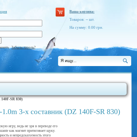
ация
Ваша корзина:
Товаров:
--
шт.
На сумму:
0.00
грн.
мнить
Забыли пароль?
 140F-SR 830)
1.0m 3-х составник (DZ 140F-SR 830)
кую игру, ведь не зря в переводе его
nzante как магнит притягивает щуку.
ность и непредсказуемость этого