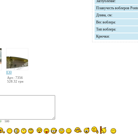
Заглубление:
Плавучесть воблеров Pont
Длина, см:
Вес воблера:
Тип воблера:
Крючки:
830
Арт.: 7356
528.32 грн
0
/ 500