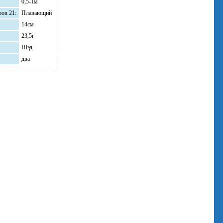
0,5-1м
oon 21:
Плавающий
14см
23,5г
Шэд
два