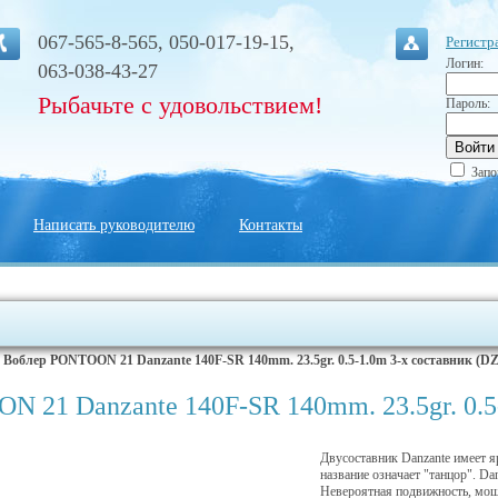
067-565-8-565, 050-017-19-15,
Регистр
Логин:
063-038-43-27
Рыбачьте с удовольствием!
Пароль:
Запо
Написать руководителю
Контакты
|
Воблер PONTOON 21 Danzante 140F-SR 140mm. 23.5gr. 0.5-1.0m 3-х составник (DZ
 21 Danzante 140F-SR 140mm. 23.5gr. 0.5-
Двусоставник Danzante имеет яр
название означает "танцор". Da
Невероятная подвижность, мощ