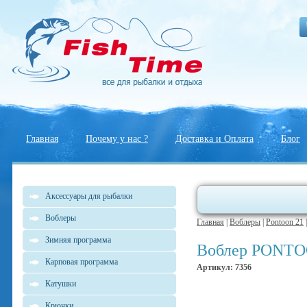
Главная
Почему у нас ?
Доставка и Оплата
Блог
Аксессуары для рыбалки
Воблеры
Главная
|
Воблеры
|
Pontoon 21
Зимняя программа
Воблер PONTOON
Карповая программа
Артикул: 7356
Катушки
Крючки