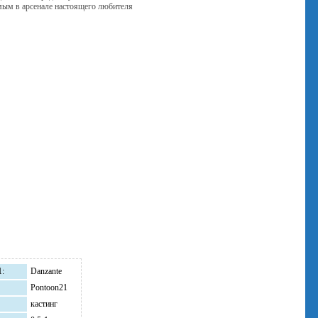
мым в арсенале настоящего любителя
1:
Danzante
Pontoon21
кастинг