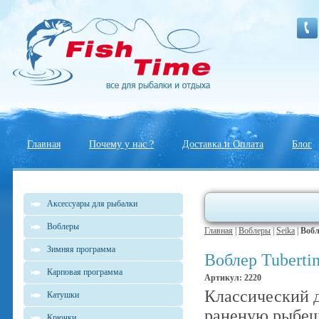
Главная
Почему у нас ?
Доставка и Оплата
Блог
Аксессуары для рыбалки
Воблеры
Главная
|
Воблеры
|
Seika
|
Вобл
Зимняя программа
Воблер Tubertin
Карповая программа
Артикул: 2220
Классический д
Катушки
раненую рыбешк
Крючки