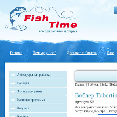
Главная
Почему у нас ?
Доставка и Оплата
Блог
Аксессуары для рыбалки
Воблеры
Главная
|
Воблеры
|
Seika
|
Вобл
Зимняя программа
Воблер Tuberti
Карповая программа
Артикул: 2231
Для поверхностной ловли Spinn
Катушки
заглублением до метра. Благод
Крючки