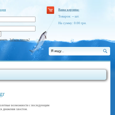
ация
Ваша корзина:
Товаров:
--
шт.
На сумму:
0.00
грн.
мнить
Забыли пароль?
gr
е полетные возможности с последующим
ся движения хвостом.