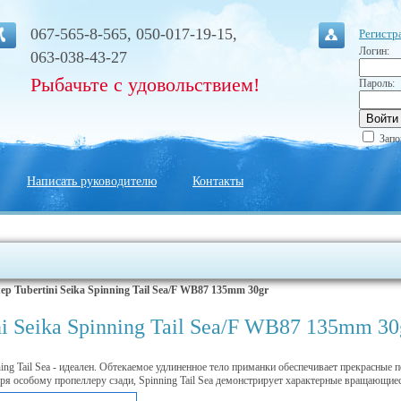
067-565-8-565, 050-017-19-15,
Регистр
Логин:
063-038-43-27
Рыбачьте с удовольствием!
Пароль:
Запо
Написать руководителю
Контакты
ер Tubertini Seika Spinning Tail Sea/F WB87 135mm 30gr
ni Seika Spinning Tail Sea/F WB87 135mm 30
ing Tail Sea - идеален. Обтекаемое удлиненное тело приманки обеспечивает прекрасны
аря особому пропеллеру сзади, Spinning Tail Sea демонстрирует характерные вращающие