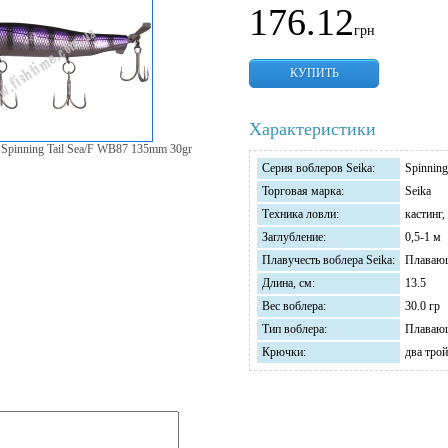
176.12
грн
КУПИТЬ
Характеристики
a Spinning Tail Sea/F WB87 135mm 30gr
Серия воблеров Seika:
Spinning
Торговая марка:
Seika
Техника ловли:
кастинг,
Заглубление:
0,5-1 м
Плавучесть воблера Seika:
Плаваю
Длина, см:
13.5
Вес воблера:
30.0 гр
Тип воблера:
Плаваю
Крючки:
два тро