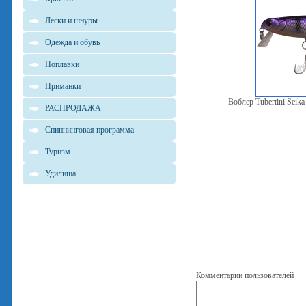
Лески и шнуры
Одежда и обувь
Поплавки
Приманки
Воблер Tubertini Seik
РАСПРОДАЖА
Спиннинговая программа
Туризм
Удилища
Комментарии пользователей