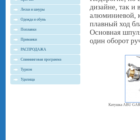
дизайне, так и
Лески и шнуры
алюминиевой, к
Одежда и обувь
плавный ход бл
Поплавки
Основная шпуля
один оборот руч
Приманки
РАСПРОДАЖА
Спиннинговая программа
Туризм
Удилища
Катушка ABU GAR