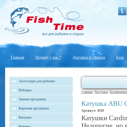
Главная
Почему у нас ?
Доставка и Оплата
Блог
Аксессуары для рыбалки
Воблеры
Главная
|
Катушки
|
Безинерцио
Зимняя программа
Катушка ABU 
Карповая программа
Артикул: 4118
Катушки Cardin
Катушки
Недорогие, но 
Крючки