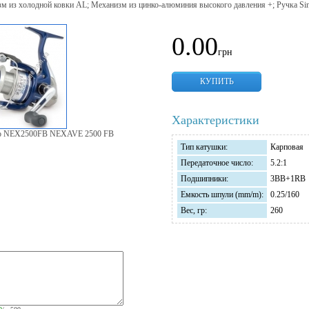
м из холодной ковки AL; Механизм из цинко-алюминия высокого давления +; Ручка Sin
0.00
грн
КУПИТЬ
Характеристики
no NEX2500FB NEXAVE 2500 FB
Тип катушки:
Карповая
Передаточное число:
5.2:1
Подшипники:
3BB+1RB
Емкость шпули (mm/m):
0.25/160
Вес, гр:
260