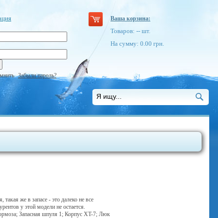
ация
Ваша корзина:
Товаров:
--
шт.
На сумму:
0.00
грн.
мнить
Забыли пароль?
акая же в запасе - это далеко не все
ентов у этой модели не остается.
ормоза; Запасная шпуля 1; Корпус XT-7; Люк