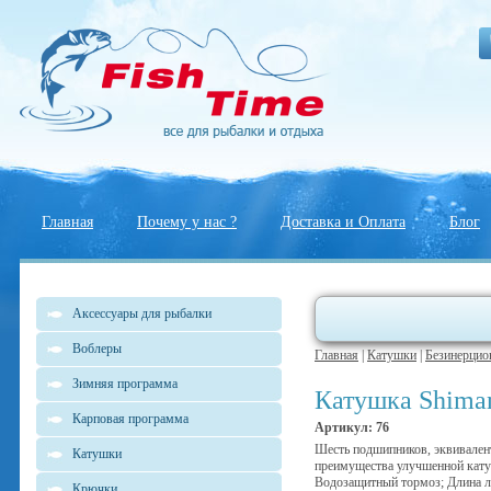
Главная
Почему у нас ?
Доставка и Оплата
Блог
Аксессуары для рыбалки
Воблеры
Главная
|
Катушки
|
Безинерцио
Зимняя программа
Катушка Shim
Карповая программа
Артикул: 76
Шесть подшипников, эквивалент
Катушки
преимущества улучшенной катуш
Водозащитный тормоз; Длина ле
Крючки