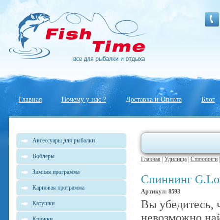
Главная
Почему у нас ?
Доставка и Оплата
Блог
Аксессуары для рыбалки
Воблеры
Главная
|
Удилища
|
Спиннинги
Зимняя программа
Спиннинг G.Lo
Карповая программа
Артикул: 8593
Вы убедитесь, 
Катушки
невозможно на
Крючки