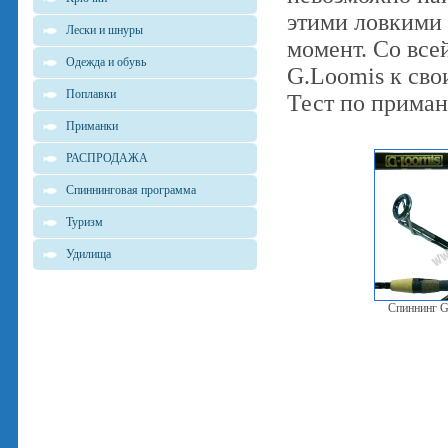
этими ловкими 
Лески и шнуры
момент. Со все
Одежда и обувь
G.Loomis к сво
Поплавки
Тест по приманк
Приманки
РАСПРОДАЖА
Спиннинговая программа
Туризм
Удилища
Спиннинг G