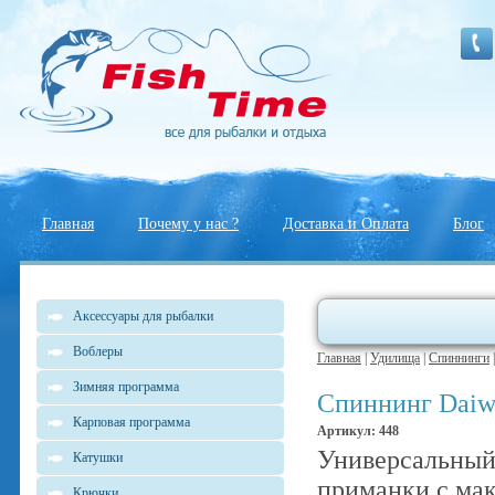
Главная
Почему у нас ?
Доставка и Оплата
Блог
Аксессуары для рыбалки
Воблеры
Главная
|
Удилища
|
Спиннинги
Зимняя программа
Спиннинг Dai
Карповая программа
Артикул: 448
Универсальный
Катушки
приманки с ма
Крючки