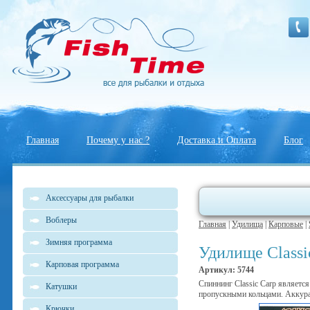
Главная
Почему у нас ?
Доставка и Оплата
Блог
Аксессуары для рыбалки
Воблеры
Главная
|
Удилища
|
Карповые
|
Зимняя программа
Удилище Classic
Карповая программа
Артикул: 5744
Спиннинг Classic Carp являет
Катушки
пропускными кольцами. Аккурат
Крючки