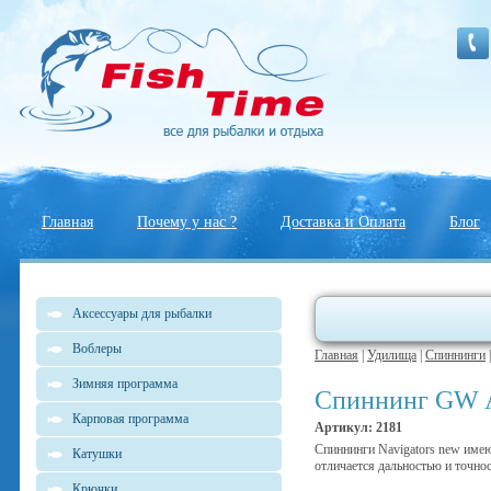
Главная
Почему у нас ?
Доставка и Оплата
Блог
Аксессуары для рыбалки
Воблеры
Главная
|
Удилища
|
Спиннинги
Зимняя программа
Спиннинг GW A
Карповая программа
Артикул: 2181
Спиннинги Navigators new имею
Катушки
отличается дальностью и точно
Крючки