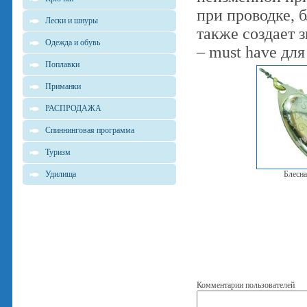
при проводке, 
Лески и шнуры
также создает 
Одежда и обувь
– must have дл
Поплавки
Приманки
РАСПРОДАЖА
Спиннинговая программа
Туризм
Удилища
Блесна
Комментарии пользователей