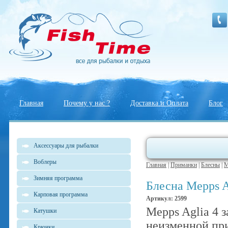
Главная
Почему у нас ?
Доставка и Оплата
Блог
Аксессуары для рыбалки
Воблеры
Главная
|
Приманки
|
Блесны
|
M
Зимняя программа
Блесна Mepps A
Карповая программа
Артикул: 2599
Mepps Aglia 4 
Катушки
неизменной при
Крючки