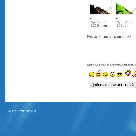
2
2
Арт.: 2697
Арт.: 2330
123.84 грн
168 грн
Комментарии пользователей
Максимальное количество символов:
© Fishtime.com.ua.