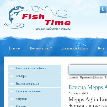
Главная
Почему у нас ?
Доставка и Оплата
Блог
Аксессуары для рыбалки
Воблеры
Главная
|
Приманки
|
Блесны
|
M
Зимняя программа
Блесна Mepps A
Карповая программа
Артикул: 2693
Mepps Aglia Lo
Катушки
форма лепестк
Крючки