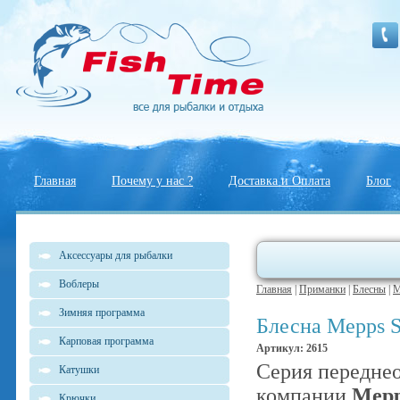
Главная
Почему у нас ?
Доставка и Оплата
Блог
Аксессуары для рыбалки
Воблеры
Главная
|
Приманки
|
Блесны
|
M
Зимняя программа
Блесна Mepps Sp
Карповая программа
Артикул: 2615
Серия передне
Катушки
компании
Mep
Крючки