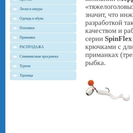
«тяжелоголовых
Лески и шнуры
значит, что ин
Одежда и обувь
разработкой та
Поплавки
качеством и ра
серии
SpinFle
Приманки
крючками с дл
РАСПРОДАЖА
приманках (трей
Спиннинговая программа
рыбка.
Туризм
Удилища