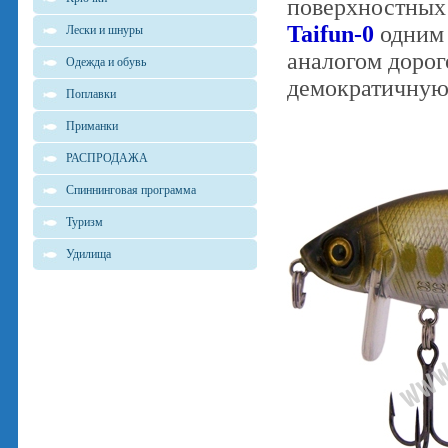
поверхностных 
Taifun-0
одним 
Лески и шнуры
аналогом дорог
Одежда и обувь
демократичную 
Поплавки
Приманки
РАСПРОДАЖА
Спиннинговая программа
Туризм
Удилища