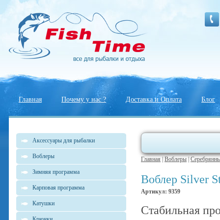
Главная
Почему у нас ?
Доставка и Оплата
Блог
Аксессуары для рыбалки
Воблеры
Главная
|
Воблеры
|
Серебрянны
Зимняя программа
Воблер Silver 
Карповая программа
Артикул: 9359
Катушки
Стабильная про
Крючки