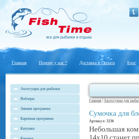
Главная
Почему у нас ?
Доставка и Оплата
Блог
Аксессуары для рыбалки
Воблеры
Главная
|
Аксессуары для рыба
Зимняя программа
Сумочка для б
Карповая программа
Артикул: 3236
Небольшая ком
Катушки
14х10 станет п
Крючки