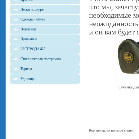
что мы, зачаст
Лески и шнуры
необходимые ме
Одежда и обувь
неожиданность!
Поплавки
и он вам будет 
Приманки
РАСПРОДАЖА
Спиннинговая программа
Туризм
Удилища
Сумочка для
Комментарии пользователей