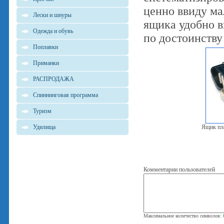
ценно ввиду ма
Лески и шнуры
ящика удобно 
Одежда и обувь
по достоинству
Поплавки
Приманки
РАСПРОДАЖА
Спиннинговая программа
Туризм
Удилища
Ящик пл
Комментарии пользователей
Максимальное количество символов: