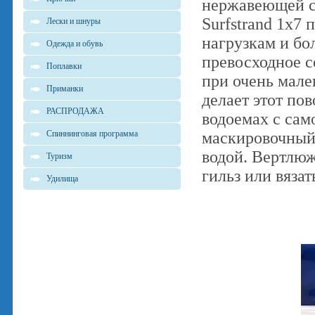
нержавеющей ст
Surfstrand 1x7
Лески и шнуры
нагрузкам и бо
Одежда и обувь
превосходное с
Поплавки
при очень мале
Приманки
делает этот по
РАСПРОДАЖА
водоемах с сам
Спиннинговая программа
маскировочный
водой. Вертлю
Туризм
гильз или вязат
Удилища