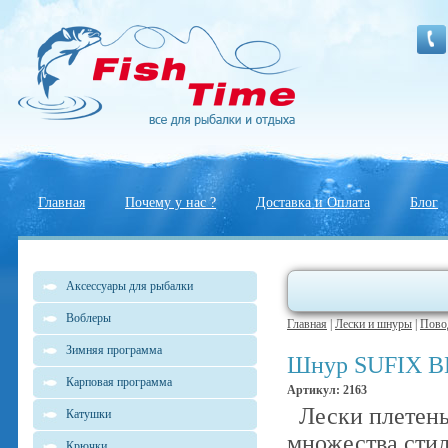
Главная
Почему у нас ?
Доставка и Оплата
Блог
Аксессуары для рыбалки
Воблеры
Главная
|
Лески и шнуры
|
Пово
Зимняя программа
Шнур SUFIX BLA
Карповая программа
Артикул: 2163
Лески плетены
Катушки
множества стил
Крючки