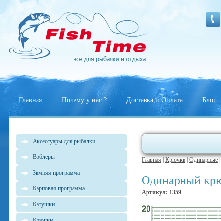
Главная
Почему у нас ?
Доставка и Оплата
Блог
Аксессуары для рыбалки
Воблеры
Главная
|
Крючки
|
Одинарные
Зимняя программа
Одинарный крю
Карповая программа
Артикул: 1359
Катушки
Крючки