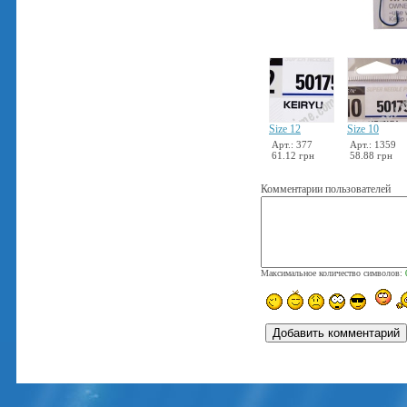
Size 12
Size 10
Арт.: 377
Арт.: 1359
61.12 грн
58.88 грн
Комментарии пользователей
Максимальное количество символов: