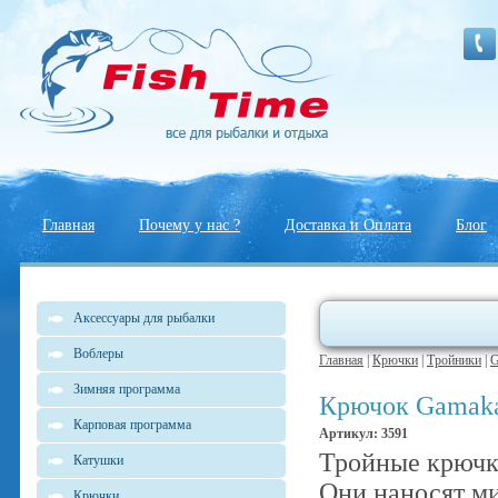
Главная
Почему у нас ?
Доставка и Оплата
Блог
Аксессуары для рыбалки
Воблеры
Главная
|
Крючки
|
Тройники
|
G
Зимняя программа
Крючок Gamaka
Карповая программа
Артикул: 3591
Тройные крючки
Катушки
Они наносят ми
Крючки