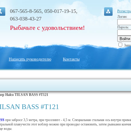
067-565-8-565, 050-017-19-15,
Регистр
Логин:
063-038-43-27
Рыбачьте с удовольствием!
Пароль:
Запо
Написать руководителю
Контакты
лер Halco TILSAN BASS #T121
TILSAN BASS #T121
ASS
при забросе 3,5 метра, при троллинге - 4,5 м. Специальная стальная ось внутри при
йтральной плавучести этот воблер можно при проводке остановить, затем рывками кончи
ще воды.