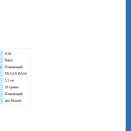
4,5м
Halco
o:
Плавающий
TILSAN BASS
5,5 см
10 грамм
Плавающий
два Mustad