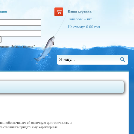
ация
Ваша корзина:
Товаров:
--
шт.
На сумму:
0.00
грн.
мнить
Забыли пароль?
манки обеспечивает ей отличную долговечность и
ка спиннинга придать ему характерные