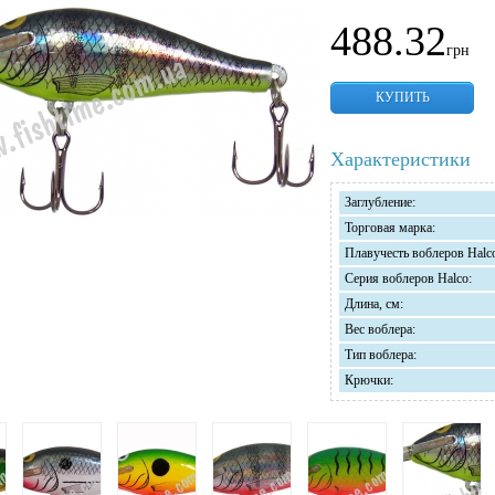
488.32
грн
КУПИТЬ
Характеристики
Заглубление:
Торговая марка:
Плавучесть воблеров Halc
Серия воблеров Halco:
Длина, см:
Вес воблера:
Тип воблера:
Крючки: