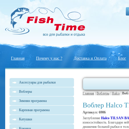
Главная
Почему у нас ?
Доставка и Оплата
Блог
Аксессуары для рыбалки
Воблеры
Главная
|
Воблеры
|
Halco
|
Воб
Зимняя программа
Воблер Halco 
Карповая программа
Артикул: 6906
Заглубление
Halco TILSAN B
Катушки
износостойкость. Благодаря не
движения больной рыбки в тол
Крючки