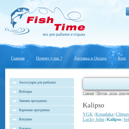
Главная
Почему у нас ?
Доставка и Оплата
Блог
Аксессуары для рыбалки
Воблеры
Главная
|
Шнуры, лески, повод
Зимняя программа
Kalipso
Карповая программа
YGK
Kosadaka
Climax
|
|
Lucky John
Kalipso
Sel
Катушки
|
|
Крючки