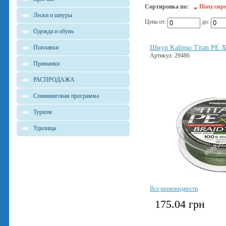
Сортировка по:
Популяр
Лески и шнуры
Цена от:
до:
Одежда и обувь
Поплавки
Шнур Kalipso Titan PE 
Артикул: 29486
Приманки
РАСПРОДАЖА
Спиннинговая программа
Туризм
Удилища
Все разновидности
175.04
грн