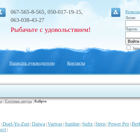
067-565-8-565, 050-017-19-15,
Регистр
Логин:
063-038-43-27
Рыбачьте с удовольствием!
Пароль:
Запо
Написать руководителю
Контакты
ки
|
Плетеные шнуры
|
Kalipso
Duel-Yo-Zuri
Daiwa
Varivas
Sunline
Sufix
Stren
Power Pro
Ber
|
|
|
|
|
|
|
|
ect
|