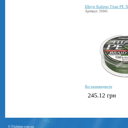
Шнур Kalipso Titan PE 
Артикул: 31043
Все разновидности
245.12
грн
© Fishtime.com.ua.