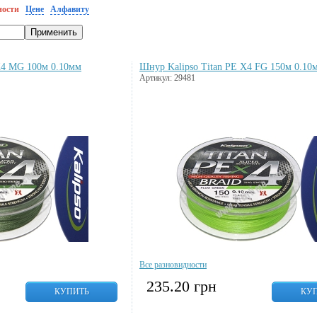
ности
Цене
Алфавиту
X4 MG 100м 0.10мм
Шнур Kalipso Titan PE X4 FG 150м 0.10
Артикул: 29481
Все разновидности
235.20
грн
КУПИТЬ
КУ