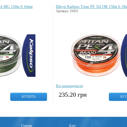
X4 MG 150м 0.16мм
Шнур Kalipso Titan PE X4 OR 150м 0.18
Артикул: 31051
Все разновидности
235.20
грн
КУПИТЬ
КУ
Главная
Блог