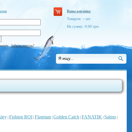
ация
Ваша корзина:
Товаров:
--
шт.
На сумму:
0.00
грн.
мнить
Забыли пароль?
kley
Fishing ROI
Flagman
Golden Catch
FANATIK
Salmo
|
|
|
|
|
|