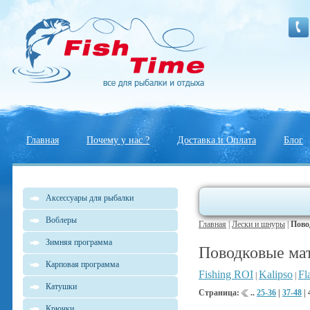
Главная
Почему у нас ?
Доставка и Оплата
Блог
Аксессуары для рыбалки
Воблеры
Главная
|
Лески и шнуры
|
Пово
Зимняя программа
Поводковые ма
Карповая программа
Fishing ROI
Kalipso
Fl
|
|
Катушки
Страница:
..
25-36
|
37-48
|
Крючки