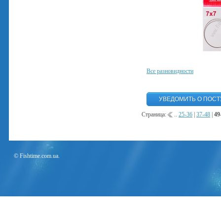
Все разновидности
Страница:
..
25-36
|
37-48
|
49
© Fishtime.com.ua.