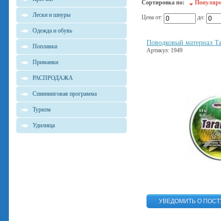
Сортировка по:
Популяр
Лески и шнуры
Цена от:
до:
Одежда и обувь
Поводковый материал Ta
Поплавки
Артикул: 1949
Приманки
РАСПРОДАЖА
Спиннинговая программа
Туризм
Удилища